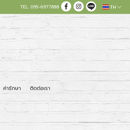
TH
TEL.
095-6977888
ค่ารักษา
ติดต่อเรา