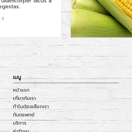
ullamcorper lacus a
egestas.
เมนู
หน้าแรก
เกี่ยวกับเรา
ทำไมต้องเลือกเรา
ทันตแพทย์
บริการ
ค่ารักษา